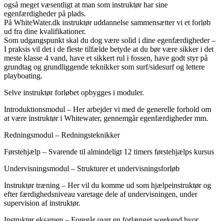
også meget væsentligt at man som instruktør har sine
egenfærdigheder på plads.
På WhiteWater.dk instruktør uddannelse sammensætter vi et forløb
ud fra dine kvalifikationer.
Som udgangspunkt skal du dog være solid i dine egenfærdigheder –
I praksis vil det i de fleste tilfælde betyde at du bør være sikker i det
meste klasse 4 vand, have et sikkert rul i fossen, have godt styr på
grundtag og grundliggende teknikker som surf/sidesurf og lettere
playboating.
Selve instruktør forløbet opbygges i moduler.
Introduktionsmodul – Her arbejder vi med de generelle forhold om
at være instruktør i Whitewater, gennemgår egenfærdigheder mm.
Redningsmodul – Redningsteknikker
Førstehjælp – Svarende til almindeligt 12 timers førstehjælps kursus
Undervisningsmodul – Strukturer et undervisningsforløb
Instruktør træning – Her vil du komme ud som hjælpeinstruktør og
efter færdighedsniveau varetage dele af undervisningen, under
supervision af instruktør.
Instruktør eksamen – Foregår over en forlænget weekend hvor