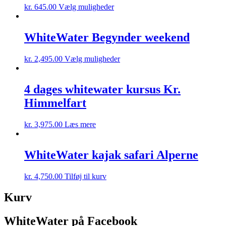
This
kr.
645.00
Vælg muligheder
product
has
multiple
WhiteWater Begynder weekend
variants.
The
This
kr.
2,495.00
Vælg muligheder
options
product
may
has
be
multiple
4 dages whitewater kursus Kr.
chosen
variants.
on
Himmelfart
The
the
options
product
may
kr.
3,975.00
Læs mere
page
be
chosen
on
WhiteWater kajak safari Alperne
the
product
kr.
4,750.00
Tilføj til kurv
page
Kurv
WhiteWater på Facebook