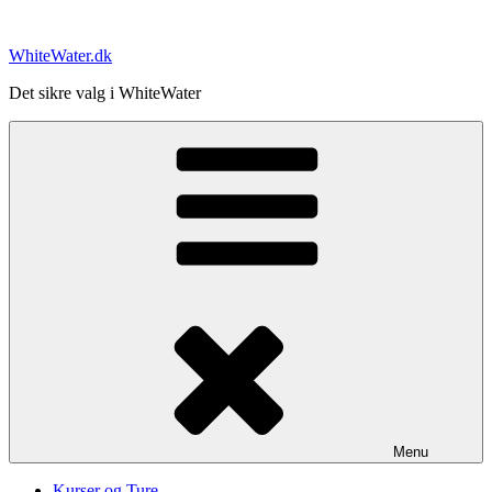
Videre
til
WhiteWater.dk
indhold
Det sikre valg i WhiteWater
Menu
Kurser og Ture