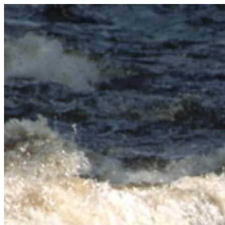
Videre
til
indhold