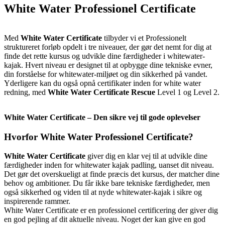
White Water Professionel Certificate
Med
White Water Certificate
tilbyder vi et Professionelt
struktureret forløb opdelt i tre niveauer, der gør det nemt for dig at
finde det rette kursus og udvikle dine færdigheder i whitewater-
kajak. Hvert niveau er designet til at opbygge dine tekniske evner,
din forståelse for whitewater-miljøet og din sikkerhed på vandet.
Yderligere kan du også opnå certifikater inden for white water
redning, med
White Water Certificate Rescue
Level 1 og Level 2.
White Water Certificate – Den sikre vej til gode oplevelser
Hvorfor White Water Professionel Certificate?
White Water Certificate
giver dig en klar vej til at udvikle dine
færdigheder inden for whitewater kajak padling, uanset dit niveau.
Det gør det overskueligt at finde præcis det kursus, der matcher dine
behov og ambitioner. Du får ikke bare tekniske færdigheder, men
også sikkerhed og viden til at nyde whitewater-kajak i sikre og
inspirerende rammer.
White Water Certificate er en professionel certificering der giver dig
en god pejling af dit aktuelle niveau. Noget der kan give en god