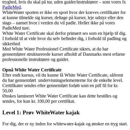
tryghed, hvis du skal på tur, uden guider/instruktører – som vores fx
PadleMed
.
WhiteWater sporten er ikke en sport hvor der kræves certifikater for
at kunne tilmelde sig kurser, deltage på kurser, leje udstyr eller den
slags – uanset hvor i verden du vil padle. Heller ikke på vores
PadleMed ture.
White Water Certificate skal derfor primært ses som en hjælp til dig.
I forhold til at vide hvor du selv befinder dig, i forhold til padling og
sikkerhed
Med White Water Professionel Certificate sikres, at du har
gennemfører strukturerede kurser afholdt af Danmarks mest erfarne
professionelle instruktører og guider.
Opnå White Water Certificate
Efter endt kursus, vil du kunne få White Water Certificate, såfremt
du har gennemført undervisningselementerne for de enkelte level.
Certifikater sendes efter gennemført forløb som en pdf fil for kr.
50,00
Ønskes lamineret White Water Certificate kan dette bestilles og
sendes, for kun kr. 100,00 per certifikat.
Level 1: Prøv WhiteWater kajak
For dig, der er ny inden for whitewater-kajak og ønsker en tryg start.