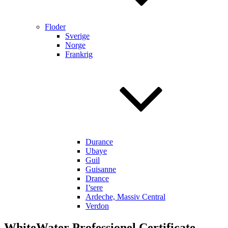
Floder
Sverige
Norge
Frankrig
Durance
Ubaye
Guil
Guisanne
Drance
I’sere
Ardeche, Massiv Central
Verdon
WhiteWater Professionel Certificate