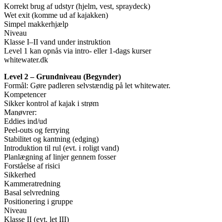
Korrekt brug af udstyr (hjelm, vest, spraydeck)
Wet exit (komme ud af kajakken)
Simpel makkerhjælp
Niveau
Klasse I–II vand under instruktion
Level 1 kan opnås via intro- eller 1-dags kurser
whitewater.dk
Level 2 – Grundniveau (Begynder)
Formål: Gøre padleren selvstændig på let whitewater.
Kompetencer
Sikker kontrol af kajak i strøm
Manøvrer:
Eddies ind/ud
Peel-outs og ferrying
Stabilitet og kantning (edging)
Introduktion til rul (evt. i roligt vand)
Planlægning af linjer gennem fosser
Forståelse af risici
Sikkerhed
Kammeratredning
Basal selvredning
Positionering i gruppe
Niveau
Klasse II (evt. let III)