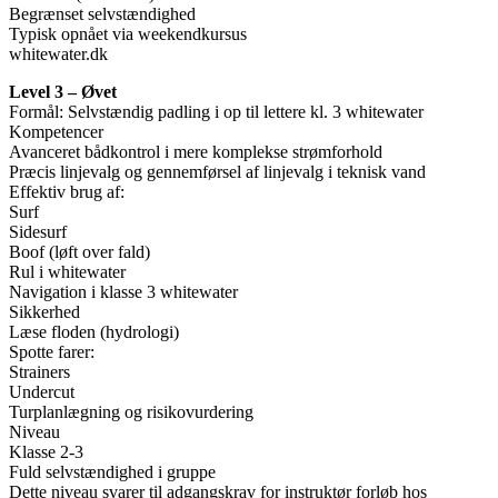
Begrænset selvstændighed
Typisk opnået via weekendkursus
whitewater.dk
Level 3 – Øvet
Formål: Selvstændig padling i op til lettere kl. 3 whitewater
Kompetencer
Avanceret bådkontrol i mere komplekse strømforhold
Præcis linjevalg og gennemførsel af linjevalg i teknisk vand
Effektiv brug af:
Surf
Sidesurf
Boof (løft over fald)
Rul i whitewater
Navigation i klasse 3 whitewater
Sikkerhed
Læse floden (hydrologi)
Spotte farer:
Strainers
Undercut
Turplanlægning og risikovurdering
Niveau
Klasse 2-3
Fuld selvstændighed i gruppe
Dette niveau svarer til adgangskrav for instruktør forløb hos