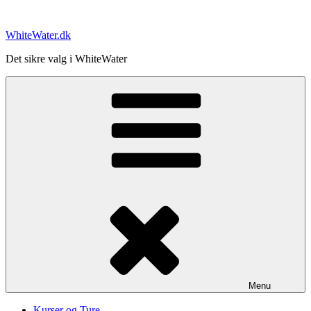
Videre
til
WhiteWater.dk
indhold
Det sikre valg i WhiteWater
Menu
Kurser og Ture