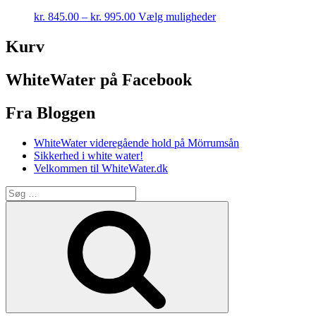
This
kr.
845.00
–
kr.
995.00
Vælg muligheder
product
has
Kurv
multiple
variants.
WhiteWater på Facebook
The
options
may
Fra Bloggen
be
chosen
WhiteWater videregående hold på Mörrumsån
on
Sikkerhed i white water!
the
Velkommen til WhiteWater.dk
product
page
Søg
efter:
Søg