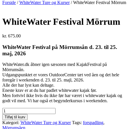
Forside
/
WhiteWater Ture og Kurser
/ WhiteWater Festival Mörrum
WhiteWater Festival Mörrum
kr.
675.00
WhiteWater Festival på Mörrumsån d. 23. til 25.
maj, 2026
WhiteWater.dk åbner igen sæsonen med KajakFestival på
Mörrumsån.
Udgangspunktet er vores OutdoorCenter tæt ved åen og det hele
foregår i weekenden d. 23. til 25. majl, 2026.
Alle der har lyst kan deltage.
Eneste krav er at du har padlet whitewater kajak før.
Men fortvivl ikke hvis du ikke før har været i whitewater kajak og
godt vil med. Vi har også et begynderkursus i weekenden.
WhiteWater
Festival
Tilføj til kurv
Mörrum
Kategori:
WhiteWater Ture og Kurser
Tags:
forspadling
,
antal
Mörrumsåen