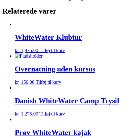
product
may
has
Relaterede varer
be
multiple
chosen
variants.
on
The
the
options
product
WhiteWater Klubtur
may
page
be
chosen
kr.
1,975.00
Tilføj til kurv
on
the
product
Overnatning uden kursus
page
kr.
150.00
Tilføj til kurv
Danish WhiteWater Camp Trysil
kr.
1,275.00
Tilføj til kurv
Prøv WhiteWater kajak