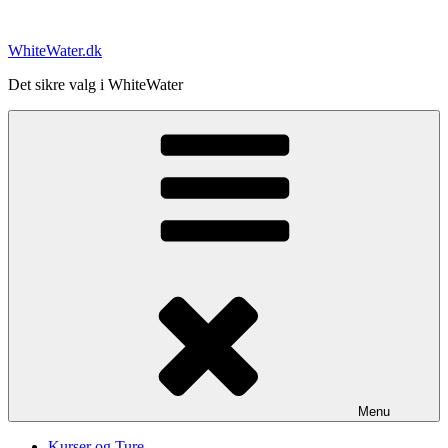
Videre
til
WhiteWater.dk
indhold
Det sikre valg i WhiteWater
Menu
Kurser og Ture