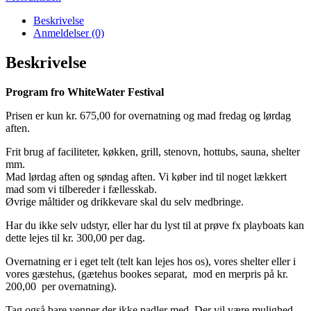
Beskrivelse
Anmeldelser (0)
Beskrivelse
Program fro WhiteWater Festival
Prisen er kun kr. 675,00 for overnatning og mad fredag og lørdag
aften.
Frit brug af faciliteter, køkken, grill, stenovn, hottubs, sauna, shelter
mm.
Mad lørdag aften og søndag aften. Vi køber ind til noget lækkert
mad som vi tilbereder i fællesskab.
Øvrige måltider og drikkevare skal du selv medbringe.
Har du ikke selv udstyr, eller har du lyst til at prøve fx playboats kan
dette lejes til kr. 300,00 per dag.
Overnatning er i eget telt (telt kan lejes hos os), vores shelter eller i
vores gæstehus, (gætehus bookes separat, mod en merpris på kr.
200,00 per overnatning).
Tag også bare venner der ikke padler med. Der vil være mulighed