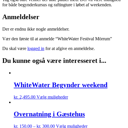
for både begynderkursus og raftingture i løbet af weekenden.
Anmeldelser
Der er endnu ikke nogle anmeldelser.
Vær den første til at anmelde “WhiteWater Festival Mörrum”
Du skal være
logged in
for at afgive en anmeldelse.
Du kunne også være interesseret i...
WhiteWater Begynder weekend
This
kr.
2,495.00
Vælg muligheder
product
has
multiple
Overnatning i Gæstehus
variants.
The
This
kr.
150.00
–
kr.
300.00
Vælg muligheder
options