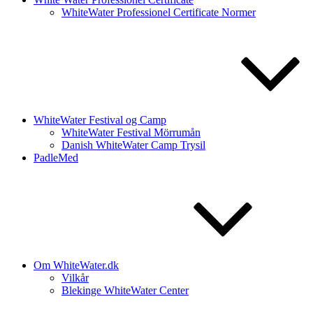
WhiteWater Professionel Certificate Normer
WhiteWater Festival og Camp
WhiteWater Festival Mörrumån
Danish WhiteWater Camp Trysil
PadleMed
Om WhiteWater.dk
Vilkår
Blekinge WhiteWater Center