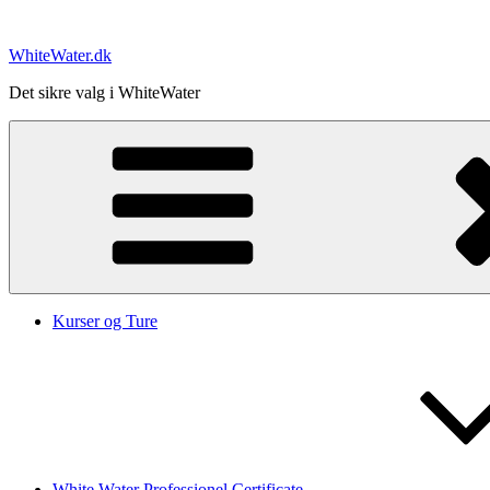
Videre
til
WhiteWater.dk
indhold
Det sikre valg i WhiteWater
Kurser og Ture
White Water Professionel Certificate