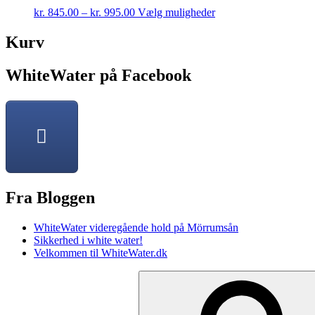
This
kr.
845.00
–
kr.
995.00
Vælg muligheder
product
has
Kurv
multiple
variants.
WhiteWater på Facebook
The
options
may
be
chosen
on
the
product
page
Fra Bloggen
WhiteWater videregående hold på Mörrumsån
Sikkerhed i white water!
Velkommen til WhiteWater.dk
Søg
efter: