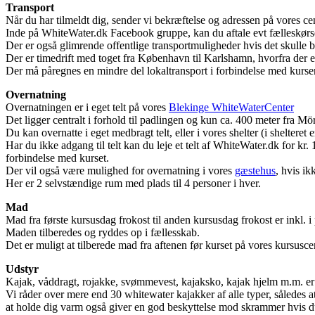
Transport
Når du har tilmeldt dig, sender vi bekræftelse og adressen på vores cen
Inde på WhiteWater.dk Facebook gruppe, kan du aftale evt fælleskør
Der er også glimrende offentlige transportmuligheder hvis det skulle 
Der er timedrift med toget fra København til Karlshamn, hvorfra der e
Der må påregnes en mindre del lokaltransport i forbindelse med kurser
Overnatning
Overnatningen er i eget telt på vores
Blekinge WhiteWaterCenter
Det ligger centralt i forhold til padlingen og kun ca. 400 meter fra M
Du kan overnatte i eget medbragt telt, eller i vores shelter (i shelteret 
Har du ikke adgang til telt kan du leje et telt af WhiteWater.dk for kr. 1
forbindelse med kurset.
Der vil også være mulighed for overnatning i vores
gæstehus
, hvis ikk
Her er 2 selvstændige rum med plads til 4 personer i hver.
Mad
Mad fra første kursusdag frokost til anden kursusdag frokost er inkl. i 
Maden tilberedes og ryddes op i fællesskab.
Det er muligt at tilberede mad fra aftenen før kurset på vores kursusce
Udstyr
Kajak, våddragt, rojakke, svømmevest, kajaksko, kajak hjelm m.m. er i
Vi råder over mere end 30 whitewater kajakker af alle typer, således at
at holde dig varm også giver en god beskyttelse mod skrammer hvis du