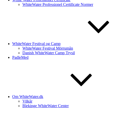
WhiteWater Professionel Certificate Normer
WhiteWater Festival og Camp
WhiteWater Festival Mörrumån
Danish WhiteWater Camp Trysil
PadleMed
Om WhiteWater.dk
Vilkår
Blekinge WhiteWater Center