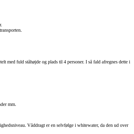
r.
transporten.
telt med fuld ståhøjde og plads til 4 personer. I så fald afregnes dette i
ander mm.
ærdighedsniveau. Våddragt er en selvfølge i whitewater, da den ud over