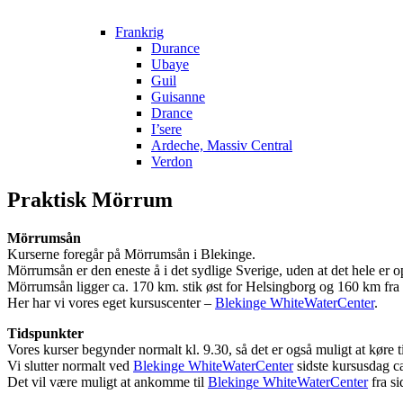
Frankrig
Durance
Ubaye
Guil
Guisanne
Drance
I’sere
Ardeche, Massiv Central
Verdon
Praktisk Mörrum
Mörrumsån
Kurserne foregår på Mörrumsån i Blekinge.
Mörrumsån er den eneste å i det sydlige Sverige, uden at det hele er o
Mörrumsån ligger ca. 170 km. stik øst for Helsingborg og 160 km fr
Her har vi vores eget kursuscenter –
Blekinge WhiteWaterCenter
.
Tidspunkter
Vores kurser begynder normalt kl. 9.30, så det er også muligt at køre 
Vi slutter normalt ved
Blekinge WhiteWaterCenter
sidste kursusdag ca
Det vil være muligt at ankomme til
Blekinge WhiteWaterCenter
fra si