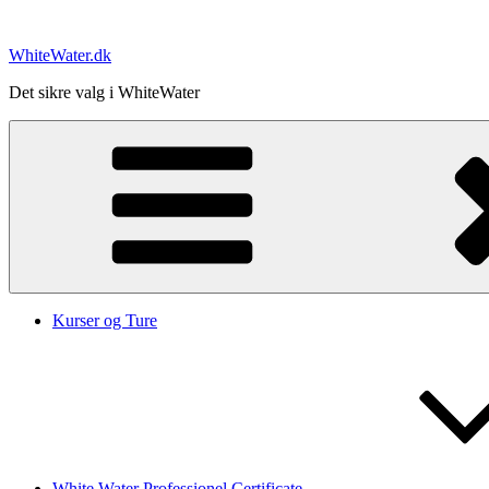
Videre
til
WhiteWater.dk
indhold
Det sikre valg i WhiteWater
Kurser og Ture
White Water Professionel Certificate