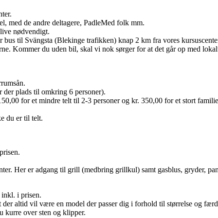
ter.
sel, med de andre deltagere, PadleMed folk mm.
blive nødvendigt.
r bus til Svängsta (Blekinge trafikken) knap 2 km fra vores kursuscente
ne. Kommer du uden bil, skal vi nok sørger for at det går op med lokal
örrumsån.
er der plads til omkring 6 personer).
50,00 for et mindre telt til 2-3 personer og kr. 350,00 for et stort familie
e du er til telt.
prisen.
nter. Her er adgang til grill (medbring grillkul) samt gasblus, gryder, p
nkl. i prisen.
 der altid vil være en model der passer dig i forhold til størrelse og f
 kurre over sten og klipper.