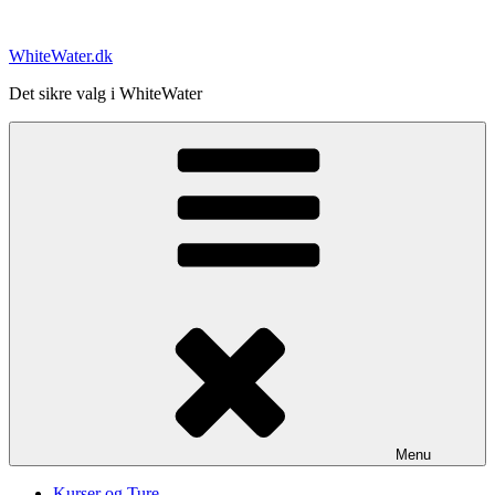
Videre
til
WhiteWater.dk
indhold
Det sikre valg i WhiteWater
Menu
Kurser og Ture