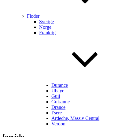
Floder
Sverige
Norge
Frankrig
Durance
Ubaye
Guil
Guisanne
Drance
I’sere
Ardeche, Massiv Central
Verdon
forside